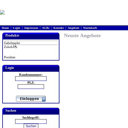
|
|
|
|
|
|
Home
Login
Impressum
AGBs
Kontakt
Angebote
Warenkorb
Neuste Angebote
Produkte
Gabelstapler
ZubehÃ¶r
Preisliste
Login
Kundennummer:
PLZ:
Suchen
Suchbegriff: