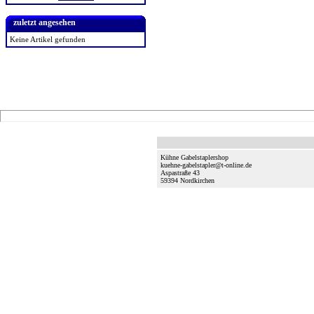
zuletzt angesehen
Keine Artikel gefunden
Kühne Gabelstaplershop
kuehne-gabelstapler@t-online.de
Aspastraße 43
59394
Nordkirchen