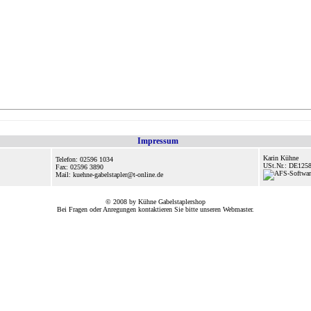
Impressum
Karin Kühne
Telefon: 02596 1034
USt.Nr.: DE125
Fax: 02596 3890
Mail: kuehne-gabelstapler@t-online.de
© 2008 by Kühne Gabelstaplershop
Bei Fragen oder Anregungen kontaktieren Sie bitte unseren
Webmaster
.