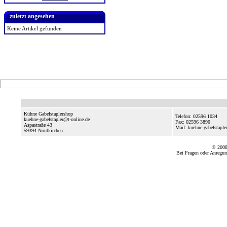
zuletzt angesehen
Keine Artikel gefunden
Kühne Gabelstaplershop
Telefon: 02596 1034
kuehne-gabelstapler@t-online.de
Fax: 02596 3890
Aspastraße 43
Mail: kuehne-gabelstaple
59394
Nordkirchen
© 2008
Bei Fragen oder Anregun