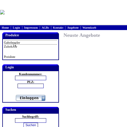
|
|
|
|
|
|
Home
Login
Impressum
AGBs
Kontakt
Angebote
Warenkorb
Neuste Angebote
Produkte
Gabelstapler
ZubehÃ¶r
Preisliste
Login
Kundennummer:
PLZ:
Suchen
Suchbegriff: