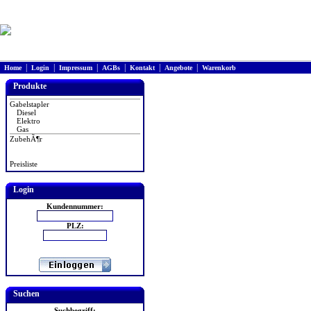
|
|
|
|
|
|
Home
Login
Impressum
AGBs
Kontakt
Angebote
Warenkorb
Produkte
Gabelstapler
Diesel
Elektro
Gas
ZubehÃ¶r
Preisliste
Login
Kundennummer:
PLZ:
Suchen
Suchbegriff: