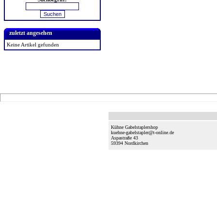
zuletzt angesehen
Keine Artikel gefunden
Kühne Gabelstaplershop
kuehne-gabelstapler@t-online.de
Aspastraße 43
59394
Nordkirchen