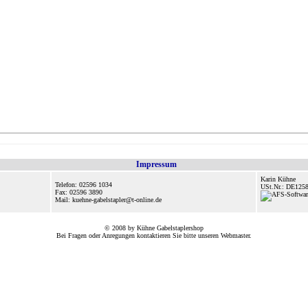
Impressum
Karin Kühne
Telefon: 02596 1034
USt.Nr.: DE125
Fax: 02596 3890
Mail: kuehne-gabelstapler@t-online.de
© 2008 by Kühne Gabelstaplershop
Bei Fragen oder Anregungen kontaktieren Sie bitte unseren
Webmaster
.