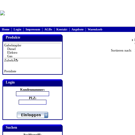
|
|
|
|
|
|
Home
Login
Impressum
AGBs
Kontakt
Angebote
Warenkorb
Produkte
Gabelstapler
Diesel
Sortieren nach: 
Elektro
Gas
ZubehÃ¶r
Preisliste
Login
Kundennummer:
PLZ:
Suchen
Suchbegriff: