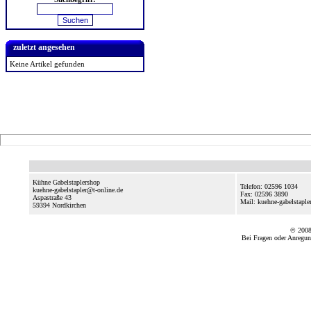
zuletzt angesehen
Keine Artikel gefunden
Kühne Gabelstaplershop
Telefon: 02596 1034
kuehne-gabelstapler@t-online.de
Fax: 02596 3890
Aspastraße 43
Mail: kuehne-gabelstapl
59394
Nordkirchen
© 2008
Bei Fragen oder Anregun