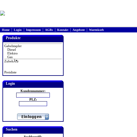
|
|
|
|
|
|
Home
Login
Impressum
AGBs
Kontakt
Angebote
Warenkorb
Produkte
Gabelstapler
Diesel
Elektro
Gas
ZubehÃ¶r
Preisliste
Login
Kundennummer:
PLZ:
Suchen
Suchbegriff: