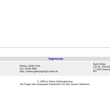
Impressum
Karin Kühne
Telefon: 02596 1034
USt.Nr.: DE125
Fax: 02596 3890
Mail: kuehne-gabelstapler@t-online.de
© 2008 by Kühne Gabelstaplershop
Bei Fragen oder Anregungen kontaktieren Sie bitte unseren
Webmaster
.