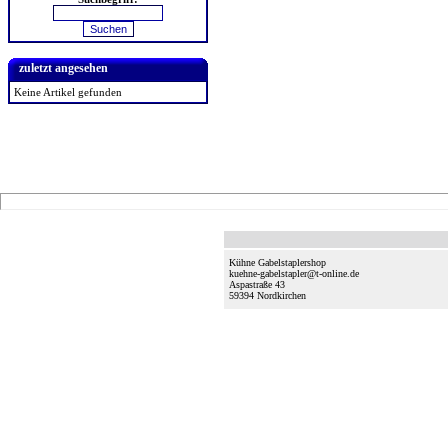
zuletzt angesehen
Keine Artikel gefunden
Kühne Gabelstaplershop
kuehne-gabelstapler@t-online.de
Aspastraße 43
59394
Nordkirchen