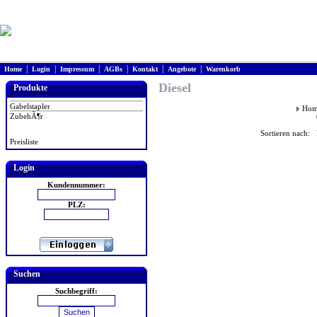
|
|
|
|
|
|
Home
Login
Impressum
AGBs
Kontakt
Angebote
Warenkorb
Diesel
Produkte
Gabelstapler
Hom
ZubehÃ¶r
Sortieren nach: 
Preisliste
Login
Kundennummer:
PLZ:
Suchen
Suchbegriff: