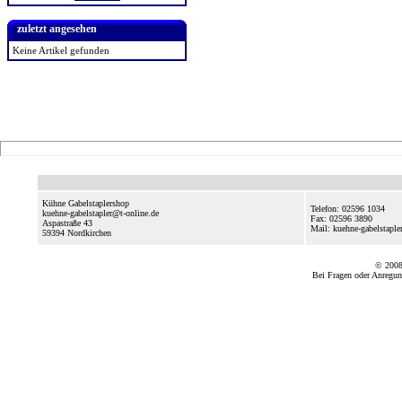
zuletzt angesehen
Keine Artikel gefunden
Kühne Gabelstaplershop
Telefon: 02596 1034
kuehne-gabelstapler@t-online.de
Fax: 02596 3890
Aspastraße 43
Mail: kuehne-gabelstapl
59394
Nordkirchen
© 2008
Bei Fragen oder Anregun