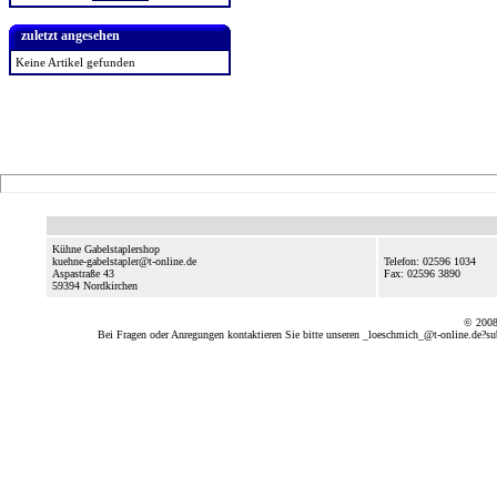
zuletzt angesehen
Keine Artikel gefunden
Kühne Gabelstaplershop
kuehne-gabelstapler@t-online.de
Telefon: 02596 1034
Aspastraße 43
Fax: 02596 3890
59394
Nordkirchen
© 2008
Bei Fragen oder Anregungen kontaktieren Sie bitte unseren
_loeschmich_@t-online.de?su