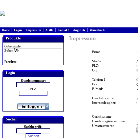
|
|
|
|
|
|
Home
Login
Impressum
AGBs
Kontakt
Angebote
Warenkorb
Impressum
Produkte
Gabelstapler
ZubehÃ¶r
Firma:
Straße:
A
Preisliste
PLZ:
Ort:
Login
Telefon 1:
Kundennummer:
Fax:
E-Mail:
PLZ:
k
Geschäftsführer:
Internetdesigner:
Gerichtsname:
Suchen
Handelsregisternummer:
Umsatzsteuernr.:
Suchbegriff: