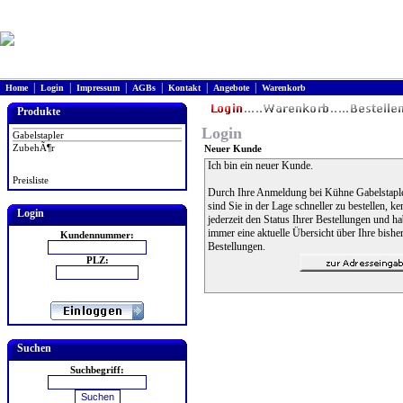
|
|
|
|
|
|
Home
Login
Impressum
AGBs
Kontakt
Angebote
Warenkorb
Produkte
Login
Gabelstapler
ZubehÃ¶r
Neuer Kunde
Ich bin ein neuer Kunde.
Preisliste
Durch Ihre Anmeldung bei Kühne Gabelstapl
sind Sie in der Lage schneller zu bestellen, k
Login
jederzeit den Status Ihrer Bestellungen und h
immer eine aktuelle Übersicht über Ihre bishe
Kundennummer:
Bestellungen.
PLZ:
Suchen
Suchbegriff: