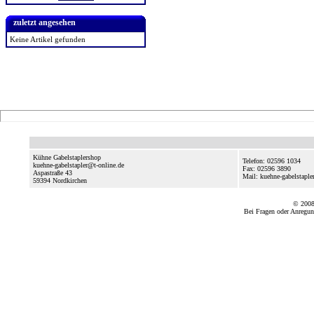
zuletzt angesehen
Keine Artikel gefunden
Kühne Gabelstaplershop
Telefon: 02596 1034
kuehne-gabelstapler@t-online.de
Fax: 02596 3890
Aspastraße 43
Mail: kuehne-gabelstaple
59394
Nordkirchen
© 2008
Bei Fragen oder Anregun