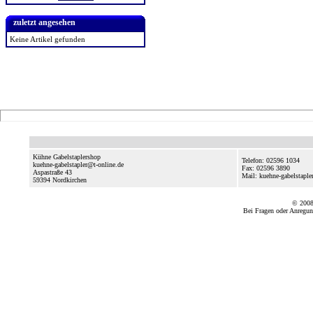
zuletzt angesehen
Keine Artikel gefunden
Kühne Gabelstaplershop
Telefon: 02596 1034
kuehne-gabelstapler@t-online.de
Fax: 02596 3890
Aspastraße 43
Mail: kuehne-gabelstaple
59394
Nordkirchen
© 2008
Bei Fragen oder Anregun