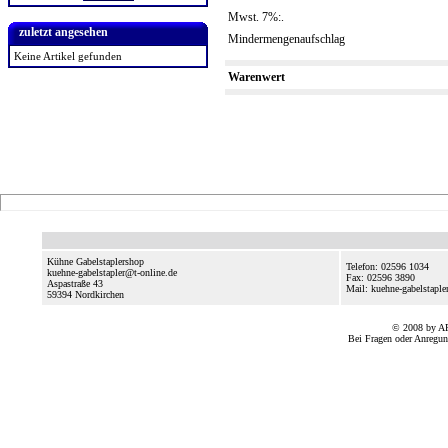
Mwst. 7%:.
zuletzt angesehen
Mindermengenaufschlag
Keine Artikel gefunden
Warenwert
Kühne Gabelstaplershop
Telefon: 02596 1034
kuehne-gabelstapler@t-online.de
Fax: 02596 3890
Aspastraße 43
Mail: kuehne-gabelstaple
59394
Nordkirchen
© 2008 by A
Bei Fragen oder Anregun