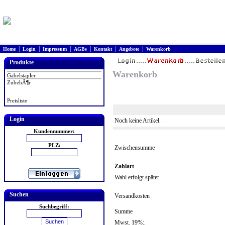
|
|
|
|
|
|
Home
Login
Impressum
AGBs
Kontakt
Angebote
Warenkorb
Produkte
Warenkorb
Gabelstapler
ZubehÃ¶r
Preisliste
Login
Noch keine Artikel.
Kundennummer:
PLZ:
Zwischensumme
Zahlart
Wahl erfolgt später
Suchen
Versandkosten
Suchbegriff:
Summe
Mwst. 19%:.