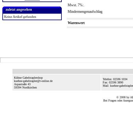
Mwst. 7%:.
zuletzt angesehen
Mindermengenaufschlag
Keine Artikel gefunden
Warenwert
Kühne Gabelstaplershop
Telefon: 02596 1034
kuehne-gabelstapler@t-online.de
Fax: 02596 3890
Aspastraße 43
Mail: kuehne-gabelstaple
59394
Nordkirchen
© 2008 by A
Bei Fragen oder Anregun