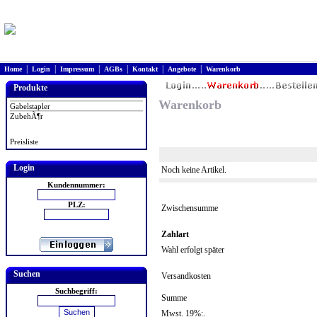
|
|
|
|
|
|
Home
Login
Impressum
AGBs
Kontakt
Angebote
Warenkorb
Produkte
Warenkorb
Gabelstapler
ZubehÃ¶r
Preisliste
Login
Noch keine Artikel.
Kundennummer:
PLZ:
Zwischensumme
Zahlart
Wahl erfolgt später
Suchen
Versandkosten
Suchbegriff:
Summe
Mwst. 19%:.