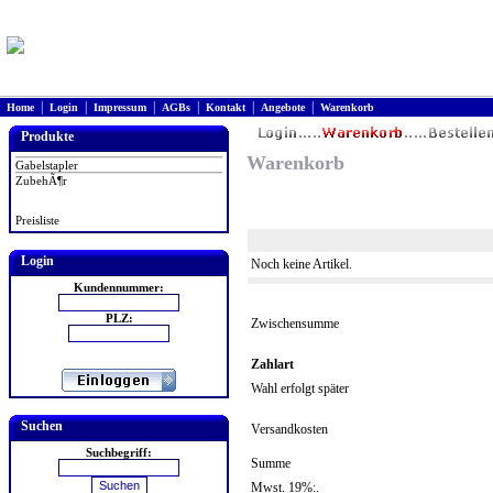
|
|
|
|
|
|
Home
Login
Impressum
AGBs
Kontakt
Angebote
Warenkorb
Produkte
Warenkorb
Gabelstapler
ZubehÃ¶r
Preisliste
Login
Noch keine Artikel.
Kundennummer:
PLZ:
Zwischensumme
Zahlart
Wahl erfolgt später
Suchen
Versandkosten
Suchbegriff:
Summe
Mwst. 19%:.