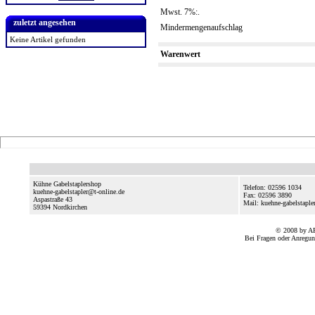
Mwst. 7%:.
zuletzt angesehen
Mindermengenaufschlag
Keine Artikel gefunden
Warenwert
Kühne Gabelstaplershop
Telefon: 02596 1034
kuehne-gabelstapler@t-online.de
Fax: 02596 3890
Aspastraße 43
Mail: kuehne-gabelstaple
59394
Nordkirchen
© 2008 by A
Bei Fragen oder Anregun